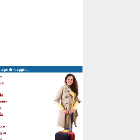
age di viaggio...
le
ia
o
ia
ania
a
da
cco
gia
da