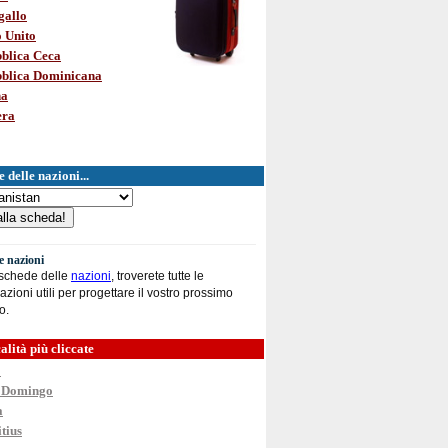
gallo
 Unito
blica Ceca
blica Dominicana
na
era
 delle nazioni...
le nazioni
 schede delle
nazioni
, troverete tutte le
azioni utili per progettare il vostro prossimo
o.
alità più cliccate
o
 Domingo
a
tius