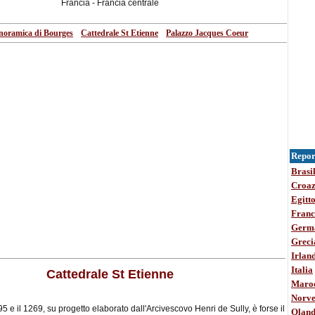
Francia - Francia centrale
•
•
noramica di Bourges
Cattedrale St Etienne
Palazzo Jacques Coeur
Report
Brasi
Croaz
Egitt
Franc
Germ
Greci
Irlan
Italia
Cattedrale St Etienne
Maro
Norve
195 e il 1269, su progetto elaborato dall'Arcivescovo Henri de Sully, è forse il
Olan