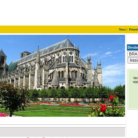
News
|
Prenot
Destin
Ver
op