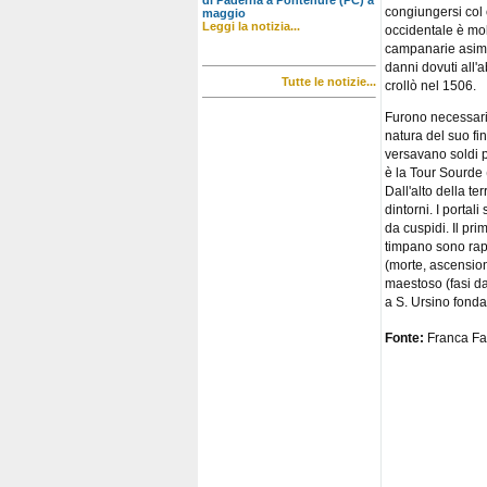
di Paderna a Pontenure (PC) a
congiungersi col 
maggio
Leggi la notizia...
occidentale è mol
campanarie asimme
danni dovuti all'
Tutte le notizie...
crollò nel 1506.
Furono necessari t
natura del suo f
versavano soldi pe
è la Tour Sourde 
Dall'alto della t
dintorni. I portal
da cuspidi. Il pr
timpano sono rapp
(morte, ascensione
maestoso (fasi dal
a S. Ursino fonda
Fonte:
Franca Fa