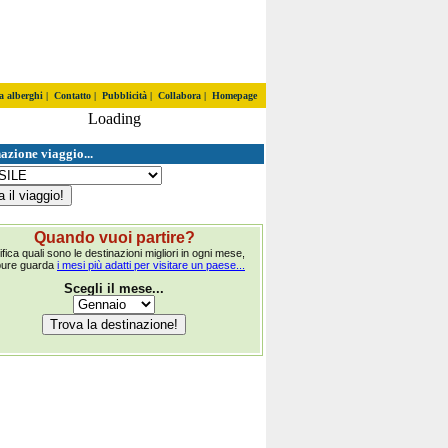
a alberghi
|
Contatto
|
Pubblicità
|
Collabora
|
Homepage
Loading
azione viaggio...
Quando vuoi partire?
ifica quali sono le destinazioni migliori in ogni mese,
pure guarda
i mesi più adatti per visitare un paese...
Scegli il mese...