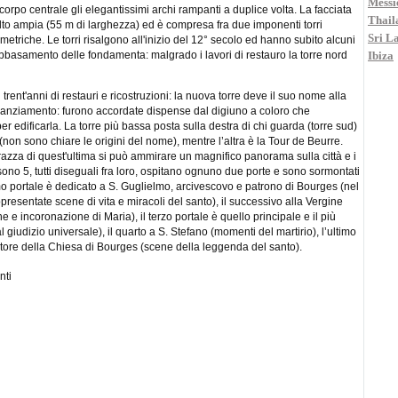
Messi
corpo centrale gli elegantissimi archi rampanti a duplice volta. La facciata
Thail
to ampia (55 m di larghezza) ed è compresa fra due imponenti torri
Sri L
triche. Le torri risalgono all'inizio del 12° secolo ed hanno subito alcuni
Ibiza
abbasamento delle fondamenta: malgrado i lavori di restauro la torre nord
rent'anni di restauri e ricostruzioni: la nuova torre deve il suo nome alla
inanziamento: furono accordate dispense dal digiuno a coloro che
r edificarla. La torre più bassa posta sulla destra di chi guarda (torre sud)
(non sono chiare le origini del nome), mentre l’altra è la Tour de Beurre.
errazza di quest'ultima si può ammirare un magnifico panorama sulla città e i
i sono 5, tutti diseguali fra loro, ospitano ognuno due porte e sono sormontati
imo portale è dedicato a S. Guglielmo, arcivescovo e patrono di Bourges (nel
resentate scene di vita e miracoli del santo), il successivo alla Vergine
 e incoronazione di Maria), il terzo portale è quello principale e il più
 giudizio universale), il quarto a S. Stefano (momenti del martirio), l’ultimo
tore della Chiesa di Bourges (scene della leggenda del santo).
nti