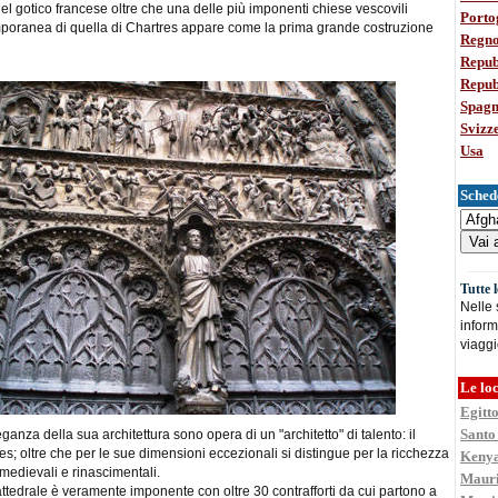
del gotico francese oltre che una delle più imponenti chiese vescovili
Porto
oranea di quella di Chartres appare come la prima grande costruzione
Regno
Repub
Repub
Spag
Svizz
Usa
Schede
Tutte 
Nelle
inform
viaggi
Le loc
Egitt
Santo
ganza della sua architettura sono opera di un "architetto" di talento: il
s; oltre che per le sue dimensioni eccezionali si distingue per la ricchezza
Keny
 medievali e rinascimentali.
Mauri
attedrale è veramente imponente con oltre 30 contrafforti da cui partono a