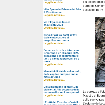
più bel prodotto 
Leggi la notizia...
europee. Contemp
Ville Aperte in Brianza dal 14 e
gotica del Berry.
il 29 settembre
Leggi la notizia...
Val d’Ega cosa fare ed
escursioni 2024
Leggi la notizia...
Istria a Pasqua: tanti eventi
dalle città costiere al
magnifico entroterra
Leggi la notizia...
Parma meta del cicloturismo,
Granfondo 27-28 aprile 2024,
occasione per sperimentare i
tanti e variegati percorsi su 2
ruote
Leggi la notizia...
Mercatini di Natale nel mondo,
dalle capitali europee fino al
mare di Cuba
Leggi la notizia...
Dalla montagna al mare... in
bicicletta! Alla scoperta della
La purezza e l'ele
natura e di scorci inaspettati
Leggi la notizia...
Maestro di Bourge
delle sue vetrate
I Frutti del Castello - Castello
L’esterno della c