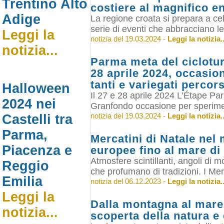
Trentino Alto
costiere al magnifico en
Adige
La regione croata si prepara a c
serie di eventi che abbracciano le c
Leggi la
notizia del 19.03.2024 -
Leggi la notizia..
notizia...
Parma meta del ciclotu
28 aprile 2024, occasio
tanti e variegati percor
Halloween
Il 27 e 28 aprile 2024 L’Étape Pa
2024 nei
Granfondo occasione per sperimen
notizia del 19.03.2024 -
Leggi la notizia..
Castelli tra
Parma,
Mercatini di Natale nel 
Piacenza e
europee fino al mare di
Atmosfere scintillanti, angoli di mo
Reggio
che profumano di tradizioni. I Merc
Emilia
notizia del 06.12.2023 -
Leggi la notizia..
Leggi la
Dalla montagna al mare..
notizia...
scoperta della natura e 