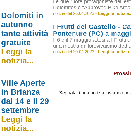
Le due ruote protagoniste dell’es
Dolomites è “Approved Bike Area” 
notizia del 26.04.2023 -
Leggi la notizia..
Dolomiti in
autunno
I Frutti del Castello - C
tante attività
Pontenure (PC) a magg
Il 6 e il 7 maggio attesi a I Frutti
gratuite
una mostra di florovivaismo ded ..
Leggi la
notizia del 20.04.2023 -
Leggi la notizia..
notizia...
Prossi
Ville Aperte
in Brianza
Segnalaci una notizia inviando un
dal 14 e il 29
settembre
Leggi la
notizia...