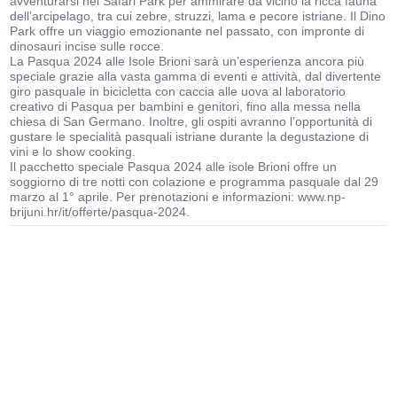
avventurarsi nel Safari Park per ammirare da vicino la ricca fauna
dell’arcipelago, tra cui zebre, struzzi, lama e pecore istriane. Il Dino
Park offre un viaggio emozionante nel passato, con impronte di
dinosauri incise sulle rocce.
La Pasqua 2024 alle Isole Brioni sarà un’esperienza ancora più
speciale grazie alla vasta gamma di eventi e attività, dal divertente
giro pasquale in bicicletta con caccia alle uova al laboratorio
creativo di Pasqua per bambini e genitori, fino alla messa nella
chiesa di San Germano. Inoltre, gli ospiti avranno l’opportunità di
gustare le specialità pasquali istriane durante la degustazione di
vini e lo show cooking.
Il pacchetto speciale Pasqua 2024 alle isole Brioni offre un
soggiorno di tre notti con colazione e programma pasquale dal 29
marzo al 1° aprile. Per prenotazioni e informazioni: www.np-
brijuni.hr/it/offerte/pasqua-2024.