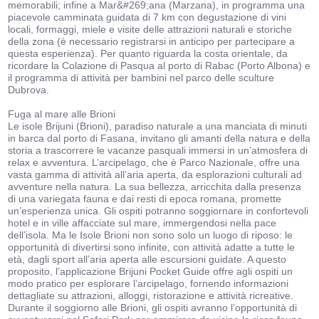
memorabili; infine a Mar&#269;ana (Marzana), in programma una
piacevole camminata guidata di 7 km con degustazione di vini
locali, formaggi, miele e visite delle attrazioni naturali e storiche
della zona (è necessario registrarsi in anticipo per partecipare a
questa esperienza). Per quanto riguarda la costa orientale, da
ricordare la Colazione di Pasqua al porto di Rabac (Porto Albona) e
il programma di attività per bambini nel parco delle sculture
Dubrova.
Fuga al mare alle Brioni
Le isole Brijuni (Brioni), paradiso naturale a una manciata di minuti
in barca dal porto di Fasana, invitano gli amanti della natura e della
storia a trascorrere le vacanze pasquali immersi in un’atmosfera di
relax e avventura. L’arcipelago, che è Parco Nazionale, offre una
vasta gamma di attività all’aria aperta, da esplorazioni culturali ad
avventure nella natura. La sua bellezza, arricchita dalla presenza
di una variegata fauna e dai resti di epoca romana, promette
un’esperienza unica. Gli ospiti potranno soggiornare in confortevoli
hotel e in ville affacciate sul mare, immergendosi nella pace
dell’isola. Ma le Isole Brioni non sono solo un luogo di riposo: le
opportunità di divertirsi sono infinite, con attività adatte a tutte le
età, dagli sport all’aria aperta alle escursioni guidate. A questo
proposito, l’applicazione Brijuni Pocket Guide offre agli ospiti un
modo pratico per esplorare l’arcipelago, fornendo informazioni
dettagliate su attrazioni, alloggi, ristorazione e attività ricreative.
Durante il soggiorno alle Brioni, gli ospiti avranno l’opportunità di