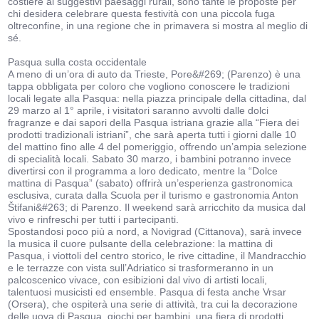
costiere ai suggestivi paesaggi rurali, sono tante le proposte per
chi desidera celebrare questa festività con una piccola fuga
oltreconfine, in una regione che in primavera si mostra al meglio di
sé.
Pasqua sulla costa occidentale
A meno di un’ora di auto da Trieste, Pore&#269; (Parenzo) è una
tappa obbligata per coloro che vogliono conoscere le tradizioni
locali legate alla Pasqua: nella piazza principale della cittadina, dal
29 marzo al 1° aprile, i visitatori saranno avvolti dalle dolci
fragranze e dai sapori della Pasqua istriana grazie alla “Fiera dei
prodotti tradizionali istriani”, che sarà aperta tutti i giorni dalle 10
del mattino fino alle 4 del pomeriggio, offrendo un’ampia selezione
di specialità locali. Sabato 30 marzo, i bambini potranno invece
divertirsi con il programma a loro dedicato, mentre la “Dolce
mattina di Pasqua” (sabato) offrirà un’esperienza gastronomica
esclusiva, curata dalla Scuola per il turismo e gastronomia Anton
Štifani&#263; di Parenzo. Il weekend sarà arricchito da musica dal
vivo e rinfreschi per tutti i partecipanti.
Spostandosi poco più a nord, a Novigrad (Cittanova), sarà invece
la musica il cuore pulsante della celebrazione: la mattina di
Pasqua, i viottoli del centro storico, le rive cittadine, il Mandracchio
e le terrazze con vista sull’Adriatico si trasformeranno in un
palcoscenico vivace, con esibizioni dal vivo di artisti locali,
talentuosi musicisti ed ensemble. Pasqua di festa anche Vrsar
(Orsera), che ospiterà una serie di attività, tra cui la decorazione
delle uova di Pasqua, giochi per bambini, una fiera di prodotti