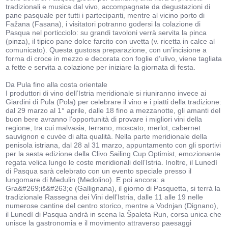
tradizionali e musica dal vivo, accompagnate da degustazioni di
pane pasquale per tutti i partecipanti, mentre al vicino porto di
Fažana (Fasana), i visitatori potranno godersi la colazione di
Pasqua nel porticciolo: su grandi tavoloni verrà servita la pinca
(pinza), il tipico pane dolce farcito con uvetta (v. ricetta in calce al
comunicato). Questa gustosa preparazione, con un’incisione a
forma di croce in mezzo e decorata con foglie d’ulivo, viene tagliata
a fette e servita a colazione per iniziare la giornata di festa.
Da Pula fino alla costa orientale
I produttori di vino dell’Istria meridionale si riuniranno invece ai
Giardini di Pula (Pola) per celebrare il vino e i piatti della tradizione:
dal 29 marzo al 1° aprile, dalle 18 fino a mezzanotte, gli amanti del
buon bere avranno l’opportunità di provare i migliori vini della
regione, tra cui malvasia, terrano, moscato, merlot, cabernet
sauvignon e cuvée di alta qualità. Nella parte meridionale della
penisola istriana, dal 28 al 31 marzo, appuntamento con gli sportivi
per la sesta edizione della Clivo Sailing Cup Optimist, emozionante
regata velica lungo le coste meridionali dell’Istria. Inoltre, il Lunedì
di Pasqua sarà celebrato con un evento speciale presso il
lungomare di Medulin (Medolino). E poi ancora: a
Gra&#269;iš&#263;e (Gallignana), il giorno di Pasquetta, si terrà la
tradizionale Rassegna dei Vini dell’Istria, dalle 11 alle 19 nelle
numerose cantine del centro storico, mentre a Vodnjan (Dignano),
il Lunedì di Pasqua andrà in scena la Špaleta Run, corsa unica che
unisce la gastronomia e il movimento attraverso paesaggi