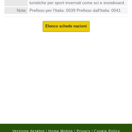
turistiche per sport invernali come sci e snowboard.
Note:
Prefisso per l'Italia: 0039 Prefisso dall'Italia: 0041
Elenco schede nazioni
Versione desktop
|
Home Mobile
|
Privacy
|
Cookie Policy