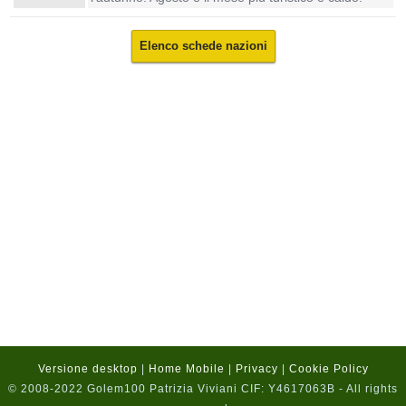
Elenco schede nazioni
Versione desktop
|
Home Mobile
|
Privacy
|
Cookie Policy
© 2008-2022 Golem100 Patrizia Viviani CIF: Y4617063B - All rights