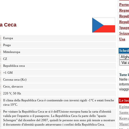
Porto
Regno
Repub
Repub
a Ceca
Spag
Svizz
:
Europa
Usa
:
Praga
Schede
:
Mitteleuropa
:
CZ
:
Repubblica ceca
:
+1 GM
Tutte 
:
Nelle
Corona ceca (Kc)
inform
:
Ceco, slovacco
viaggi
:
220 V, 50 Hz
:
Le loc
Il clima della Repubblica Ceca è continentale con inverni rigidi -1°C e estati fresche
circa 19°C.
Egitt
:
Per visitare la Repubblica Ceca se si è dell'Unione europea basta la carta d'identità
Santo
valida per l'espatrio o il passaporto. La Repubblica Ceca fa parte dello "spazio
Keny
Schengen" dal dicembre del 2007, quindi le persone non sono più tenute a mostrare
Mauri
il documento d'identità quando attraversano i confini della Repubblica Ceca.