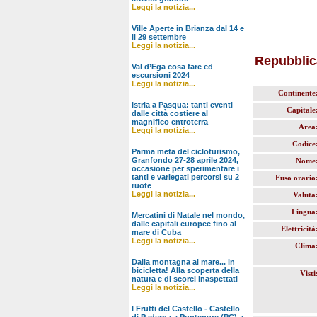
Leggi la notizia...
Ville Aperte in Brianza dal 14 e
il 29 settembre
Leggi la notizia...
Repubblic
Val d’Ega cosa fare ed
escursioni 2024
Leggi la notizia...
Continente
Istria a Pasqua: tanti eventi
Capitale
dalle città costiere al
magnifico entroterra
Area
Leggi la notizia...
Codice
Parma meta del cicloturismo,
Granfondo 27-28 aprile 2024,
Nome
occasione per sperimentare i
tanti e variegati percorsi su 2
Fuso orario
ruote
Leggi la notizia...
Valuta
Lingua
Mercatini di Natale nel mondo,
dalle capitali europee fino al
Elettricità
mare di Cuba
Leggi la notizia...
Clima
Dalla montagna al mare... in
bicicletta! Alla scoperta della
Visti
natura e di scorci inaspettati
Leggi la notizia...
I Frutti del Castello - Castello