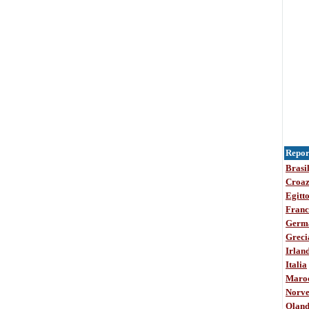
Report
Brasi
Croaz
Egitt
Franc
Germ
Greci
Irlan
Italia
Maro
Norve
Olan