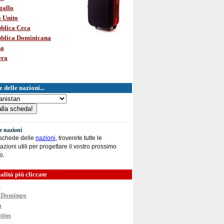
gallo
 Unito
blica Ceca
blica Dominicana
na
era
 delle nazioni...
le nazioni
 schede delle
nazioni
, troverete tutte le
azioni utili per progettare il vostro prossimo
o.
alità più cliccate
o
 Domingo
a
tius