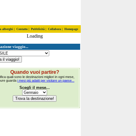
a alberghi
|
Contatto
|
Pubblicità
|
Collabora
|
Homepage
Loading
azione viaggio...
Quando vuoi partire?
ifica quali sono le destinazioni migliori in ogni mese,
pure guarda
i mesi più adatti per visitare un paese...
Scegli il mese...