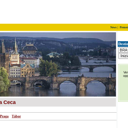
News
|
Prenot
Destin
Ver
op
a Ceca
Praga
Tábor