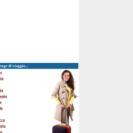
age di viaggio...
le
ia
o
ia
ania
a
da
cco
gia
da