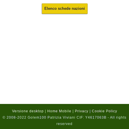
Elenco schede nazioni
Versione desktop
|
Home Mobile
|
Privacy
|
Cookie Policy
© 2008-2022 Golem100 Patrizia Viviani CIF: Y4617063B - All rights
reserved