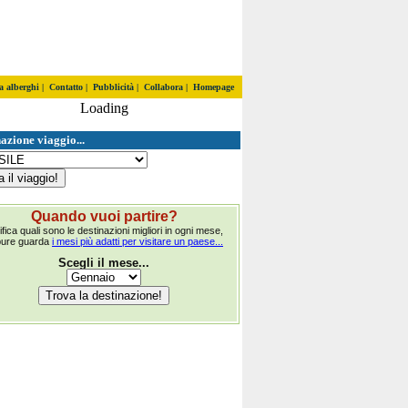
a alberghi
|
Contatto
|
Pubblicità
|
Collabora
|
Homepage
Loading
azione viaggio...
Quando vuoi partire?
ifica quali sono le destinazioni migliori in ogni mese,
pure guarda
i mesi più adatti per visitare un paese...
Scegli il mese...