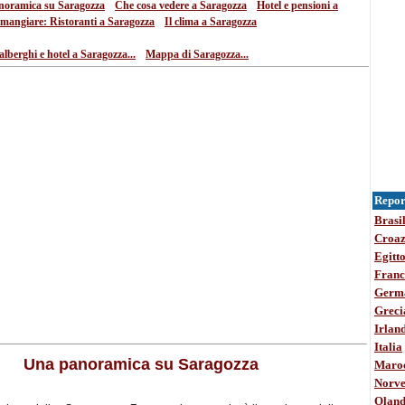
•
•
noramica su Saragozza
Che cosa vedere a Saragozza
Hotel e pensioni a
•
mangiare: Ristoranti a Saragozza
Il clima a Saragozza
•
alberghi e hotel a Saragozza...
Mappa di Saragozza...
Report
Brasi
Croaz
Egitt
Franc
Germ
Greci
Irlan
Italia
Una panoramica su Saragozza
Maro
Norve
Olan