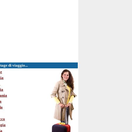
age di viaggio...
le
ia
o
ia
ania
a
da
cco
gia
da