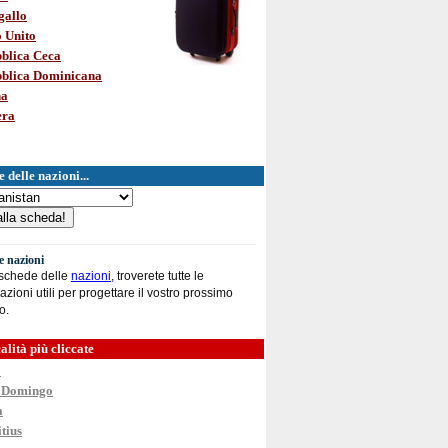
gallo
 Unito
blica Ceca
blica Dominicana
na
era
 delle nazioni...
le nazioni
 schede delle
nazioni
, troverete tutte le
azioni utili per progettare il vostro prossimo
o.
alità più cliccate
o
 Domingo
a
tius