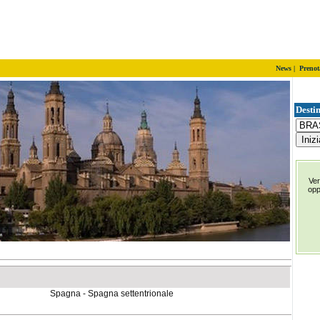
News
|
Prenot
Destin
Ver
op
Spagna - Spagna settentrionale