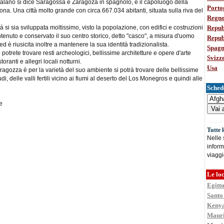
alano si dice Saragossa e Zaragoza in spagnolo, è il capoluogo della
Porto
ona. Una città molto grande con circa 667.034 abitanti, situata sulla riva del
Regno
Repub
à si sia sviluppata moltissimo, visto la popolazione, con edifici e costruzioni
nuto e conservato il suo centro storico, detto "casco", a misura d'uomo
Repub
i ed è riusicita inoltre a mantenere la sua identità tradizionalista.
Spag
 potrete trovare resti archeologici, bellissime architetture e opere d'arte
Svizz
storanti e allegri locali notturni.
Usa
ragozza è per la varietà del suo ambiente si potrà trovare delle bellissime
udi, delle valli fertili vicino ai fiumi al deserto del Los Monegros e quindi alle
Schede
e
Tutte 
Nelle
inform
viaggi
Le loc
Egitt
Santo
Keny
Mauri