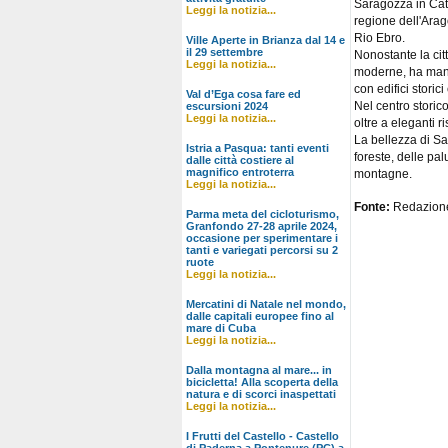
Saragozza in Cat
Leggi la notizia...
regione dell'Arag
Rio Ebro.
Ville Aperte in Brianza dal 14 e
il 29 settembre
Nonostante la citt
Leggi la notizia...
moderne, ha mante
con edifici storic
Val d’Ega cosa fare ed
Nel centro storico
escursioni 2024
Leggi la notizia...
oltre a eleganti ri
La bellezza di Sa
Istria a Pasqua: tanti eventi
foreste, delle pal
dalle città costiere al
magnifico entroterra
montagne.
Leggi la notizia...
Fonte:
Redazion
Parma meta del cicloturismo,
Granfondo 27-28 aprile 2024,
occasione per sperimentare i
tanti e variegati percorsi su 2
ruote
Leggi la notizia...
Mercatini di Natale nel mondo,
dalle capitali europee fino al
mare di Cuba
Leggi la notizia...
Dalla montagna al mare... in
bicicletta! Alla scoperta della
natura e di scorci inaspettati
Leggi la notizia...
I Frutti del Castello - Castello