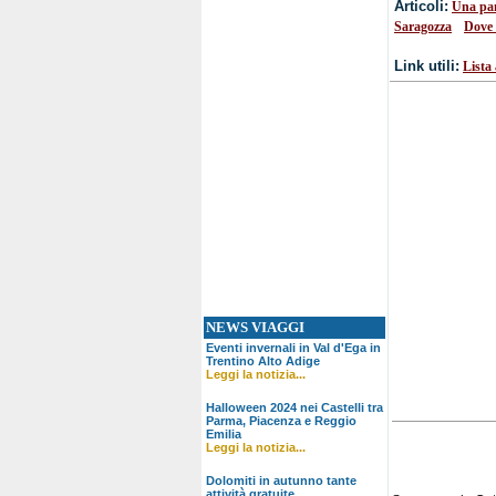
Articoli:
Una pa
•
Saragozza
Dove 
Link utili:
Lista 
NEWS VIAGGI
Eventi invernali in Val d'Ega in
Trentino Alto Adige
Leggi la notizia...
Halloween 2024 nei Castelli tra
Parma, Piacenza e Reggio
Emilia
Leggi la notizia...
Dolomiti in autunno tante
attività gratuite