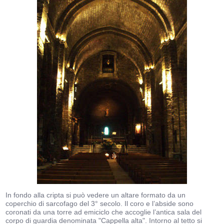
In fondo alla cripta si può vedere un altare formato da un
coperchio di sarcofago del 3° secolo. Il coro e l’abside sono
coronati da una torre ad emiciclo che accoglie l’antica sala del
corpo di guardia denominata "Cappella alta". Intorno al tetto si