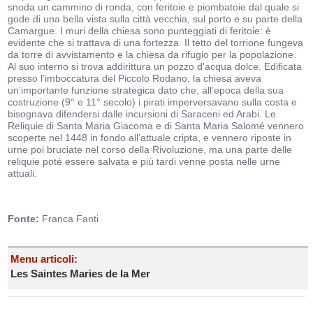
snoda un cammino di ronda, con feritoie e piombatoie dal quale si
gode di una bella vista sulla città vecchia, sul porto e su parte della
Camargue. I muri della chiesa sono punteggiati di feritoie: è
evidente che si trattava di una fortezza. Il tetto del torrione fungeva
da torre di avvistamento e la chiesa da rifugio per la popolazione.
Al suo interno si trova addirittura un pozzo d’acqua dolce. Edificata
presso l’imboccatura del Piccolo Rodano, la chiesa aveva
un’importante funzione strategica dato che, all’epoca della sua
costruzione (9° e 11° secolo) i pirati imperversavano sulla costa e
bisognava difendersi dalle incursioni di Saraceni ed Arabi. Le
Reliquie di Santa Maria Giacoma e di Santa Maria Salomé vennero
scoperte nel 1448 in fondo all’attuale cripta, e vennero riposte in
urne poi bruciate nel corso della Rivoluzione, ma una parte delle
reliquie poté essere salvata e più tardi venne posta nelle urne
attuali.
Fonte:
Franca Fanti
Menu articoli:
Les Saintes Maries de la Mer