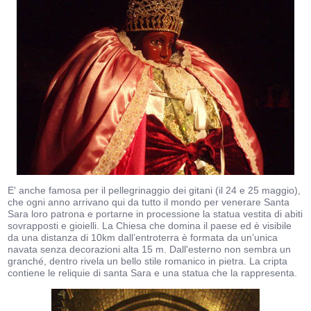
E' anche famosa per il pellegrinaggio dei gitani (il 24 e 25 maggio),
che ogni anno arrivano qui da tutto il mondo per venerare Santa
Sara loro patrona e portarne in processione la statua vestita di abiti
sovrapposti e gioielli. La Chiesa che domina il paese ed è visibile
da una distanza di 10km dall’entroterra è formata da un’unica
navata senza decorazioni alta 15 m. Dall'esterno non sembra un
granché, dentro rivela un bello stile romanico in pietra. La cripta
contiene le reliquie di santa Sara e una statua che la rappresenta.