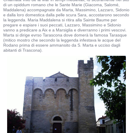
di un opiddum romano che le Sante Marie (Giacoma, Salomé,
Maddalena) accompagnate da Marta, Massimino, Lazzaro, Sidonio
e dalla loro domestica dalla pelle scura Sara, accostarono secondo
la leggenda. Maria Maddalena si ritira alla Sainte Baume per
pregare e espiare i suoi peccati, Lazzaro, Massimino e Sidonio
vanno a predicare a Aix e a Marsiglia e diverranno i primi vescovi.
Marta si dirige evrso Tarascona dove domerà la famosa Tarasque
(mitico mostro che secondo la leggenda infestava le acque del
Rodano prima di essere ammansito da S. Marta e ucciso dagli
abitanti di Trascona).