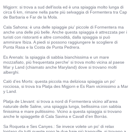
Migjorn: si trova a sud dell'isola ed è una spiaggia molto lunga di
circa 6 km, rimane nella parte più selvaggia di Formentera tra Cap
de Barbaria e Far de la Mola.
Cala Sahona: è una delle spiaggie piu' piccole di Formentera ma
anche una delle più belle. Anche questa spiaggia è attrezzata per i
turisti con ristoranti e altre comodità, dalla spiaggia si può
ammirare Ibiza. A piedi si possono raggiungere le scogliere di
Punta Rasa e la Costa de Punta Pedrera.
Es Arenals: la spiaggia di sabbia bianchissima e un mare
mozzafiato, più frequentata perche' si trova molto vicina al paese
Mar y Land (chiamato anche Maryland) dove si trovano molti
alberghi.
Caló d’es Morts: questa piccola ma deliziosa spiaggia un po'
rocciosa, si trova tra Platja des Migjorn e Es Ram vicinissimo a Mar
y Land.
Platja de Llevant: si trova a nord di Formentera vicino all'area
naturale delle Saline, una spiaggia lunga, bellissima con sabbia
finissima e mare pulitissimo. Vicino a questa spiaggia si trovano
anche le spiaggette di Cala Savina e Cavall d’en Borràs.
Sa Roqueta e Ses Canyes.: Se invece volete un po' di relax
lontano da tutti queste sono le due baie più tranquille, si trovano a