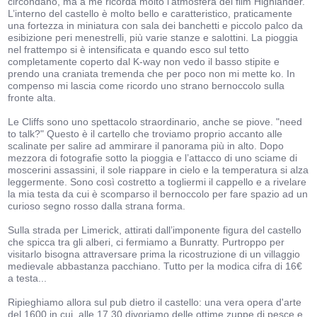
circondano, ma a me ricorda molto l’atmosfera del film Highlander.
L’interno del castello è molto bello e caratteristico, praticamente
una fortezza in miniatura con sala dei banchetti e piccolo palco da
esibizione peri menestrelli, più varie stanze e salottini. La pioggia
nel frattempo si è intensificata e quando esco sul tetto
completamente coperto dal K-way non vedo il basso stipite e
prendo una craniata tremenda che per poco non mi mette ko. In
compenso mi lascia come ricordo uno strano bernoccolo sulla
fronte alta.
Le Cliffs sono uno spettacolo straordinario, anche se piove. "need
to talk?" Questo è il cartello che troviamo proprio accanto alle
scalinate per salire ad ammirare il panorama più in alto. Dopo
mezzora di fotografie sotto la pioggia e l’attacco di uno sciame di
moscerini assassini, il sole riappare in cielo e la temperatura si alza
leggermente. Sono così costretto a togliermi il cappello e a rivelare
la mia testa da cui è scomparso il bernoccolo per fare spazio ad un
curioso segno rosso dalla strana forma.
Sulla strada per Limerick, attirati dall’imponente figura del castello
che spicca tra gli alberi, ci fermiamo a Bunratty. Purtroppo per
visitarlo bisogna attraversare prima la ricostruzione di un villaggio
medievale abbastanza pacchiano. Tutto per la modica cifra di 16€
a testa...
Ripieghiamo allora sul pub dietro il castello: una vera opera d'arte
del 1600 in cui, alle 17.30 divoriamo delle ottime zuppe di pesce e