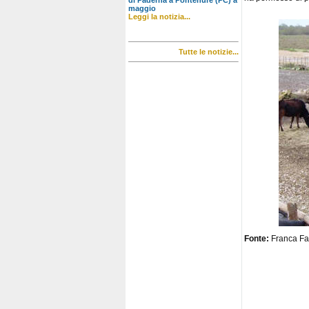
di Paderna a Pontenure (PC) a
maggio
Leggi la notizia...
Tutte le notizie...
Fonte:
Franca Fa