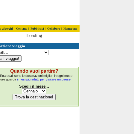
a alberghi
|
Contatto
|
Pubblicità
|
Collabora
|
Homepage
Loading
azione viaggio...
Quando vuoi partire?
ifica quali sono le destinazioni migliori in ogni mese,
pure guarda
i mesi più adatti per visitare un paese...
Scegli il mese...