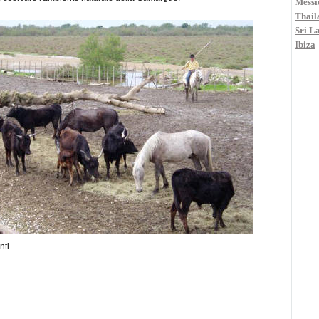
Messi
Thail
Sri L
Ibiza
nti