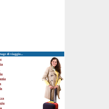
age di viaggio...
le
ia
o
ia
ania
a
da
cco
gia
da