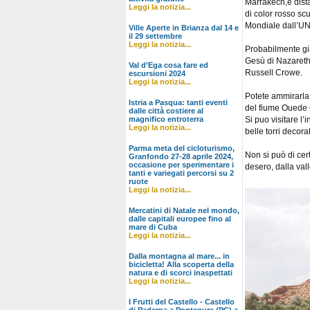
Marrakech,e dist
Leggi la notizia...
di color rosso scu
Mondiale dall’
Ville Aperte in Brianza dal 14 e
il 29 settembre
Leggi la notizia...
Probabilmente gi
Gesù di Nazareth e
Val d’Ega cosa fare ed
Russell Crowe.
escursioni 2024
Leggi la notizia...
Potete ammirarla 
Istria a Pasqua: tanti eventi
del fiume Ouede 
dalle città costiere al
magnifico entroterra
Si puo visitare l’
Leggi la notizia...
belle torri decora
Parma meta del cicloturismo,
Non si può di cer
Granfondo 27-28 aprile 2024,
occasione per sperimentare i
desero, dalla val
tanti e variegati percorsi su 2
ruote
Leggi la notizia...
Mercatini di Natale nel mondo,
dalle capitali europee fino al
mare di Cuba
Leggi la notizia...
Dalla montagna al mare... in
bicicletta! Alla scoperta della
natura e di scorci inaspettati
Leggi la notizia...
I Frutti del Castello - Castello