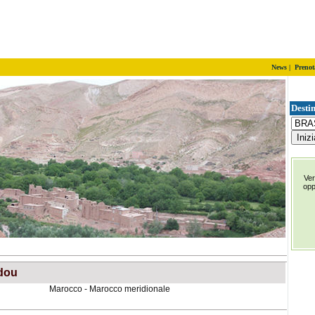
News
|
Prenot
Destin
Ver
op
dou
Marocco - Marocco meridionale