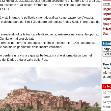
a 32 km da Quarzazate,questa kasbah costruzione di fango e terra argillosa
Porto
ro, risalente al XI secolo, entrata nel 1987 nella lista del Patrimonio
Regno
UNESCO.
Repub
à vista in qualche pellicola cinematografica, come Lawrence d’Arabia,
Repub
 alcune parti del film Il Gladiatore del regista Ridley Scott, interpretato da
Spag
Svizz
Usa
scendendo oltre le bancarelle di souvenir, arriverete nel versante opposto
Ounila, ormai prosciugato.
interno,si percorrono stradine strette fra le alte mura,terrazze sovrapposte,
Schede
te con motivi geometrici dalle infinite variazioni.
to perdere una visita a questa bellezza,sia che si torna da un tour nel
le del Dades e dalla valle delle Rose.
Tutte 
Nelle
inform
viaggi
Le loc
Egitt
Santo
Keny
Mauri