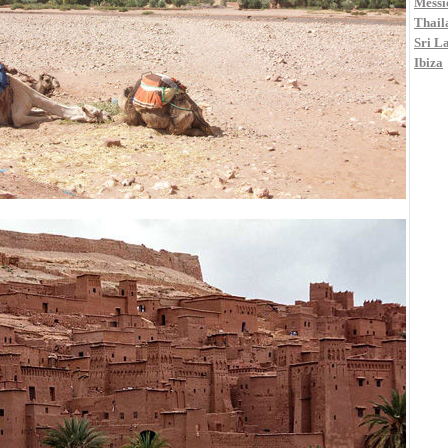
Messi
Thail
Sri L
Ibiza