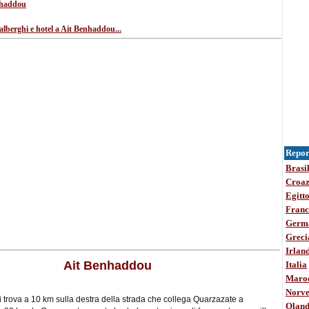
nhaddou
•
 alberghi e hotel a Ait Benhaddou...
Report
Brasi
Croaz
Egitt
Franc
Germ
Greci
Irlan
Ait Benhaddou
Italia
Maro
Norve
 trova a 10 km sulla destra della strada che collega Quarzazate a
Olan