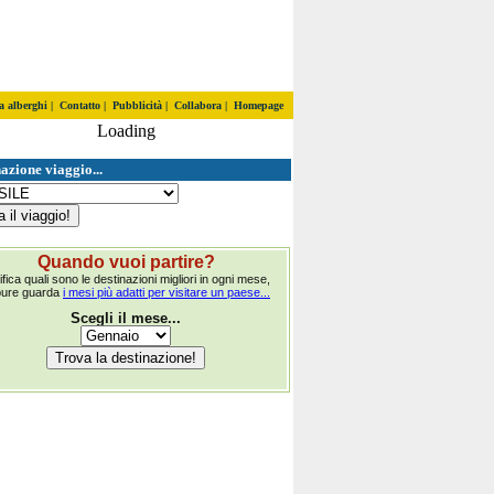
a alberghi
|
Contatto
|
Pubblicità
|
Collabora
|
Homepage
Loading
azione viaggio...
Quando vuoi partire?
ifica quali sono le destinazioni migliori in ogni mese,
pure guarda
i mesi più adatti per visitare un paese...
Scegli il mese...