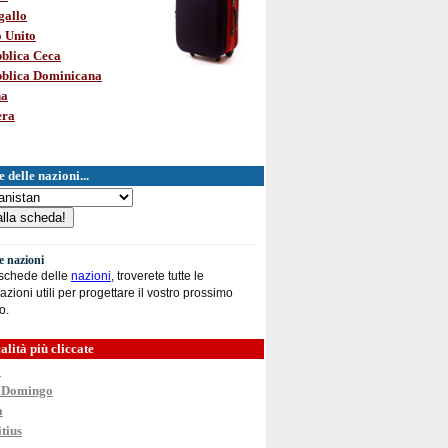
gallo
 Unito
blica Ceca
blica Dominicana
na
era
 delle nazioni...
le nazioni
 schede delle
nazioni
, troverete tutte le
azioni utili per progettare il vostro prossimo
o.
alità più cliccate
o
 Domingo
a
tius