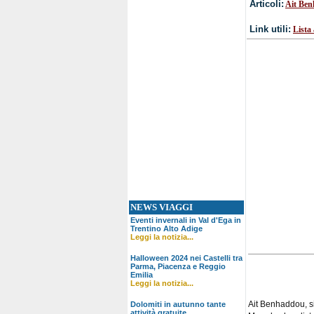
Articoli:
Ait Be
Link utili:
Lista
NEWS VIAGGI
Eventi invernali in Val d'Ega in
Trentino Alto Adige
Leggi la notizia...
Halloween 2024 nei Castelli tra
Parma, Piacenza e Reggio
Emilia
Leggi la notizia...
Ait Benhaddou, si
Dolomiti in autunno tante
attività gratuite