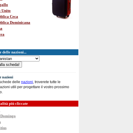
gallo
 Unito
blica Ceca
blica Dominicana
na
era
 delle nazioni...
le nazioni
 schede delle
nazioni
, troverete tutte le
azioni utili per progettare il vostro prossimo
o.
alità più cliccate
o
 Domingo
a
tius