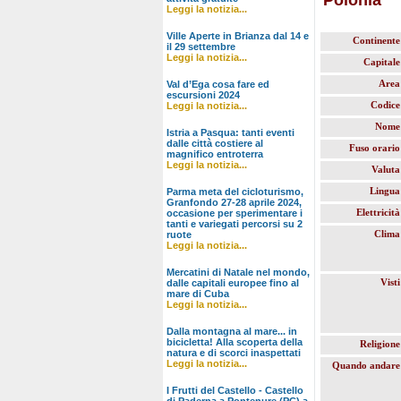
Leggi la notizia...
Ville Aperte in Brianza dal 14 e
Continente
il 29 settembre
Leggi la notizia...
Capitale
Area
Val d’Ega cosa fare ed
escursioni 2024
Codice
Leggi la notizia...
Nome
Istria a Pasqua: tanti eventi
dalle città costiere al
Fuso orario
magnifico entroterra
Leggi la notizia...
Valuta
Lingua
Parma meta del cicloturismo,
Granfondo 27-28 aprile 2024,
Elettricità
occasione per sperimentare i
tanti e variegati percorsi su 2
Clima
ruote
Leggi la notizia...
Mercatini di Natale nel mondo,
Visti
dalle capitali europee fino al
mare di Cuba
Leggi la notizia...
Dalla montagna al mare... in
bicicletta! Alla scoperta della
Religione
natura e di scorci inaspettati
Leggi la notizia...
Quando andare
I Frutti del Castello - Castello