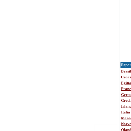
Report
Brasi
Croaz
Egitt
Franc
Germ
Greci
Irlan
Italia
Maro
Norve
Olan