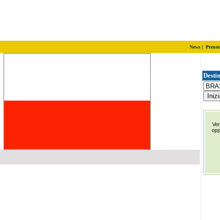
News
|
Prenot
Destin
Ver
op