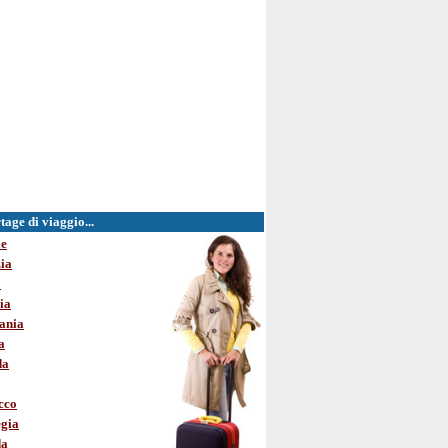
age di viaggio...
le
ia
o
ia
ania
a
da
cco
gia
da