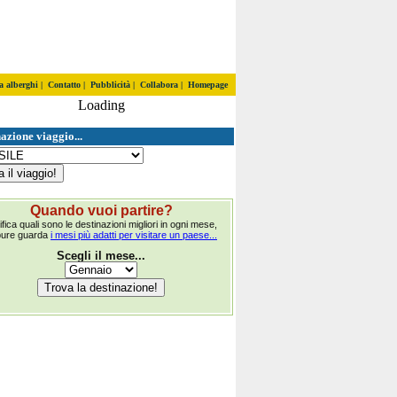
a alberghi
|
Contatto
|
Pubblicità
|
Collabora
|
Homepage
Loading
azione viaggio...
Quando vuoi partire?
ifica quali sono le destinazioni migliori in ogni mese,
pure guarda
i mesi più adatti per visitare un paese...
Scegli il mese...