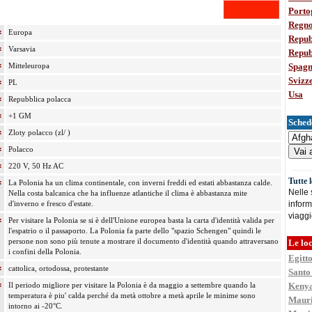
Porto
Regno
:
Europa
Repub
:
Varsavia
Repub
:
Mitteleuropa
Spag
Svizz
:
PL
Usa
:
Repubblica polacca
:
+1 GM
Schede
:
Zloty polacco (zl/ )
:
Polacco
:
220 V, 50 Hz AC
Tutte 
:
La Polonia ha un clima continentale, con inverni freddi ed estati abbastanza calde.
Nelle
Nella costa balcanica che ha influenze atlantiche il clima è abbastanza mite
d'inverno e fresco d'estate.
inform
viaggi
:
Per visitare la Polonia se si è dell'Unione europea basta la carta d'identità valida per
l'espatrio o il passaporto. La Polonia fa parte dello "spazio Schengen" quindi le
persone non sono più tenute a mostrare il documento d'identità quando attraversano
Le loc
i confini della Polonia.
Egitt
:
cattolica, ortodossa, protestante
Santo
:
Il periodo migliore per visitare la Polonia è da maggio a settembre quando la
Keny
temperatura è piu' calda perché da metà ottobre a metà aprile le minime sono
Mauri
intorno ai -20°C.