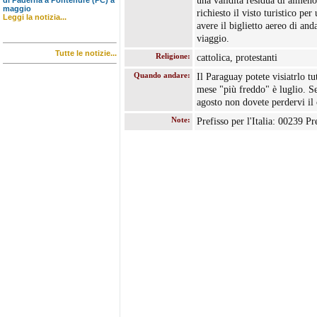
una validità residua di almeno 
di Paderna a Pontenure (PC) a
maggio
richiesto il visto turistico pe
Leggi la notizia...
avere il biglietto aereo di an
viaggio.
Tutte le notizie...
Religione:
cattolica, protestanti
Quando andare:
Il Paraguay potete visiatrlo tu
mese "più freddo" è luglio. S
agosto non dovete perdervi il
Note:
Prefisso per l'Italia: 00239 Pr