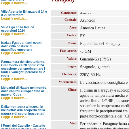
Leggi la notizia...
Ville Aperte in Brianza dal 14 e
Continente:
America
il 29 settembre
Leggi la notizia...
Capitale:
Asunción
Val d’Ega cosa fare ed
Area:
America Latina
escursioni 2024
Leggi la notizia...
Codice:
PY
Istria a Pasqua: tanti eventi
Nome:
Repubblica del Paraguay
dalle città costiere al
magnifico entroterra
Fuso orario:
-3 GM
Leggi la notizia...
Valuta:
Guaraní-Gs (PYG)
Parma meta del cicloturismo,
Granfondo 27-28 aprile 2024,
Lingua:
Spagnolo, guaranì
occasione per sperimentare i
tanti e variegati percorsi su 2
Elettricità:
220V, 50 Hz
ruote
Leggi la notizia...
Vaccinazioni:
La vaccinazione consigliata è l
Mercatini di Natale nel mondo,
Clima:
Il clima in Paraguay è subtrop
dalle capitali europee fino al
mare di Cuba
aprile la temperatura media è 
Leggi la notizia...
arriva fino a 45º-48º., durant
settembre la temperatura medi
Dalla montagna al mare... in
bicicletta! Alla scoperta della
frequenti le precipitazioni tra
natura e di scorci inaspettati
parte nord-occidentale del "C
Leggi la notizia...
Visti:
Per andare in Paraguay basta e
I Frutti del Castello - Castello