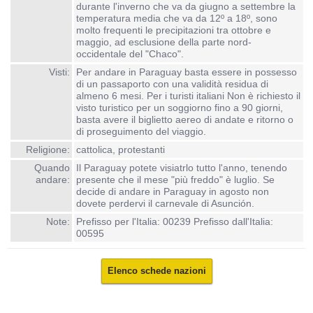
durante l'inverno che va da giugno a settembre la
temperatura media che va da 12º a 18º, sono
molto frequenti le precipitazioni tra ottobre e
maggio, ad esclusione della parte nord-
occidentale del "Chaco".
Visti:
Per andare in Paraguay basta essere in possesso
di un passaporto con una validità residua di
almeno 6 mesi. Per i turisti italiani Non è richiesto il
visto turistico per un soggiorno fino a 90 giorni,
basta avere il biglietto aereo di andate e ritorno o
di proseguimento del viaggio.
Religione:
cattolica, protestanti
Quando
Il Paraguay potete visiatrlo tutto l'anno, tenendo
andare:
presente che il mese "più freddo" è luglio. Se
decide di andare in Paraguay in agosto non
dovete perdervi il carnevale di Asunción.
Note:
Prefisso per l'Italia: 00239 Prefisso dall'Italia:
00595
Elenco schede nazioni