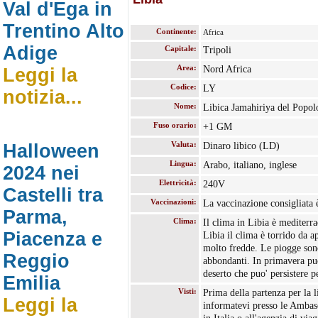
Val d'Ega in
Trentino Alto
Continente:
Africa
Adige
Capitale:
Tripoli
Area:
Nord Africa
Leggi la
Codice:
LY
notizia...
Nome:
Libica Jamahiriya del Popolo
Fuso orario:
+1 GM
Valuta:
Dinaro libico (LD)
Halloween
Lingua:
Arabo, italiano, inglese
2024 nei
Elettricità:
240V
Castelli tra
Vaccinazioni:
La vaccinazione consigliata è 
Parma,
Clima:
Il clima in Libia è mediterra
Piacenza e
Libia il clima è torrido da ap
molto fredde. Le piogge so
Reggio
abbondanti. In primavera può
deserto che puo' persistere p
Emilia
Visti:
Prima della partenza per la l
Leggi la
informatevi presso le Ambasc