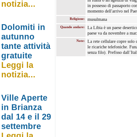
in Italia o all'agenzia di via
notizia...
in possesso di passaporto con
momento dell'arrivo nel Paes
Religione:
musulmana
Dolomiti in
Quando andare:
La Libia è un paese desertico,
paese va da novembre a marz
autunno
Note:
La rete cellulare copre solo 
tante attività
le ricariche telefoniche. F
senza filo). Prefisso dall’Ita
gratuite
Leggi la
notizia...
Ville Aperte
in Brianza
dal 14 e il 29
settembre
Leggi la