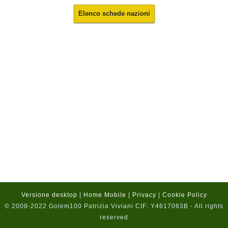
Elenco schede nazioni
Versione desktop
|
Home Mobile
|
Privacy
|
Cookie Policy
© 2008-2022 Golem100 Patrizia Viviani CIF: Y4617063B - All rights
reserved