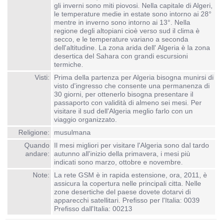
gli inverni sono miti piovosi. Nella capitale di Algeri,
le temperature medie in estate sono intorno ai 28°
mentre in inverno sono intorno ai 13°. Nella
regione degli altopiani cioè verso sud il clima è
secco, e le temperature variano a seconda
dell'altitudine. La zona arida dell' Algeria è la zona
desertica del Sahara con grandi escursioni
termiche.
Visti:
Prima della partenza per Algeria bisogna munirsi di
visto d'ingresso che consente una permanenza di
30 giorni, per ottenerlo bisogna presentare il
passaporto con validità di almeno sei mesi. Per
visitare il sud dell'Algeria meglio farlo con un
viaggio organizzato.
Religione:
musulmana
Quando
Il mesi migliori per visitare l'Algeria sono dal tardo
andare:
autunno all'inizio della primavera, i mesi più
indicati sono marzo, ottobre e novembre.
Note:
La rete GSM è in rapida estensione, ora, 2011, è
assicura la copertura nelle principali citta. Nelle
zone desertiche del paese dovete dotarvi di
apparecchi satellitari. Prefisso per l'Italia: 0039
Prefisso dall'Italia: 00213