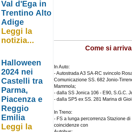
Val d'Ega in
Trentino Alto
Adige
Leggi la
notizia...
Come si arriv
Halloween
In Auto:
2024 nei
- Autostrada A3 SA-RC svincolo Ros
Castelli tra
Comunicazione SS. 682 Jonio-Tirreno
Mammola;
Parma,
- dalla SS Jonica 106 - E90, S.G.C. 
Piacenza e
- dalla SP5 ex SS. 281 Marina di Gio
Reggio
In Treno:
Emilia
- FS a lunga percorrenza Stazione di 
Leggi la
coincidenze con
Autobus;