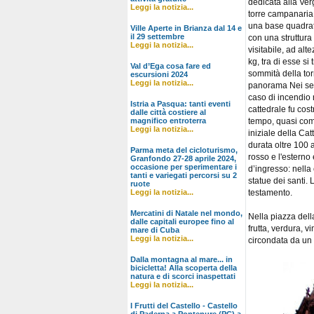
dedicata alla Ver
Leggi la notizia...
torre campanaria i
una base quadrata
Ville Aperte in Brianza dal 14 e
il 29 settembre
con una struttura
Leggi la notizia...
visitabile, ad al
kg, tra di esse s
Val d’Ega cosa fare ed
sommità della tor
escursioni 2024
Leggi la notizia...
panorama Nei seco
caso di incendio ne
Istria a Pasqua: tanti eventi
cattedrale fu cost
dalle città costiere al
magnifico entroterra
tempo, quasi com
Leggi la notizia...
iniziale della Ca
durata oltre 100 an
Parma meta del cicloturismo,
rosso e l'esterno
Granfondo 27-28 aprile 2024,
occasione per sperimentare i
d’ingresso: nella
tanti e variegati percorsi su 2
statue dei santi. 
ruote
Leggi la notizia...
testamento.
Mercatini di Natale nel mondo,
Nella piazza dell
dalle capitali europee fino al
frutta, verdura, v
mare di Cuba
Leggi la notizia...
circondata da un 
Dalla montagna al mare... in
bicicletta! Alla scoperta della
natura e di scorci inaspettati
Leggi la notizia...
I Frutti del Castello - Castello