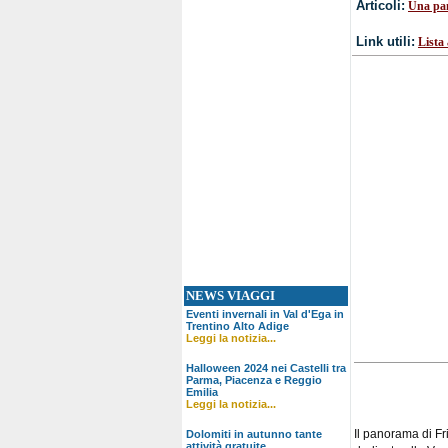
Articoli:
Una pan
Link utili:
Lista 
NEWS VIAGGI
Eventi invernali in Val d'Ega in
Trentino Alto Adige
Leggi la notizia...
Halloween 2024 nei Castelli tra
Parma, Piacenza e Reggio
Emilia
Leggi la notizia...
Il panorama di F
Dolomiti in autunno tante
attività gratuite