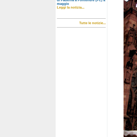
di Paderna a Pontenure (PC) a
maggio
Leggi la notizia...
Tutte le notizie...