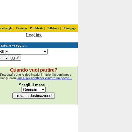
a alberghi
|
Contatto
|
Pubblicità
|
Collabora
|
Homepage
Loading
azione viaggio...
Quando vuoi partire?
ifica quali sono le destinazioni migliori in ogni mese,
pure guarda
i mesi più adatti per visitare un paese...
Scegli il mese...