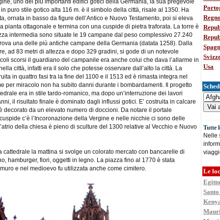
gine, uno dei più importanti edifici gotici della Germania, la sua pregevole
Porto
n puro stile gotico alta 116 m. è il simbolo della città, risale al 1350. Ha
Regno
, ornata in basso da figure dell’Antico e Nuovo Testamento, poi si eleva
 a pianta ottagonale e termina con una cuspide di pietra traforata. La torre è
Repub
tezza intermedia sono situate le 19 campane dal peso complessivo 27.240
Repub
i trova una delle più antiche campane della Germania (datata 1258). Dalla
Spag
re, ad 83 metri di altezza e dopo 329 gradini, si gode di un notevole
Svizz
li scorsi il guardiano del campanile era anche colui che dava l’allarme in
Usa
lla città, infatti era il solo che potesse osservare dall’alto la città. La
ruita in quattro fasi tra la fine del 1100 e il 1513 ed è rimasta integra nel
e per miracolo non ha subito danni durante i bombardamenti. Il progetto
Schede
ttedrale era in stile tardo-romanico, ma dopo un’interruzione dei lavori
ni, il risultato finale è dominato dagli influssi gotici. E’ costruita in calcare
 è decorato da un elevato numero di doccioni. Da notare il portale
 cuspide c’è l’Incoronazione della Vergine e nelle nicchie ci sono delle
L’atrio della chiesa è pieno di sculture del 1300 relative al Vecchio e Nuovo
Tutte 
Nelle
inform
a cattedrale la mattina si svolge un colorato mercato con bancarelle di
viaggi
ino, hamburger, fiori, oggetti in legno. La piazza fino al 1770 è stata
muro e nel medioevo fu utilizzata anche come cimitero.
Le loc
Egitt
Santo
Keny
Mauri