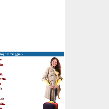
age di viaggio...
le
ia
o
ia
ania
a
da
cco
gia
da