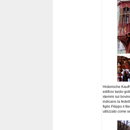
Historische Kaufh
edificio tardo-got
stemmi sui bovind
indicano la fedel
figlio Filippo il 
utilizzato come s