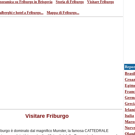
•
•
oramica su Friburgo in Brisgovia
Storia di Friburgo
Visitare Friburgo
•
alberghi e hotel a Friburgo...
Mappa di Friburgo...
Report
Brasi
Croaz
Egitt
Franc
Germ
Greci
Irlan
Visitare Friburgo
Italia
Maro
Norve
riburgo è dominato dal magnifico Munster, la famosa CATTEDRALE
Olan