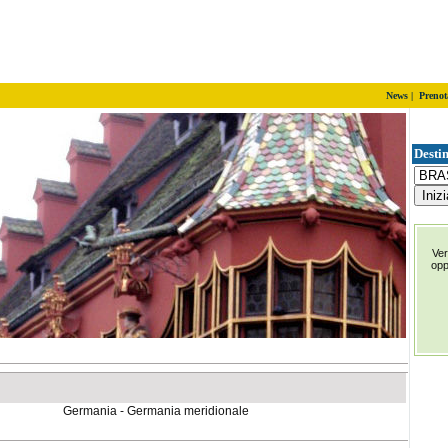
News
|
Prenot
Destin
Ver
op
Germania - Germania meridionale