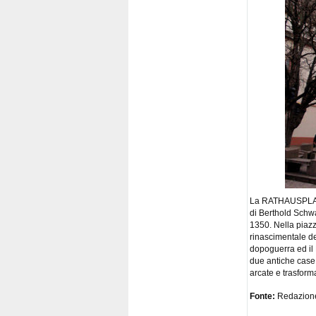
La RATHAUSPLATZ è
di Berthold Schwa
1350. Nella piaz
rinascimentale de
dopoguerra ed il
due antiche case 
arcate e trasform
Fonte:
Redazion