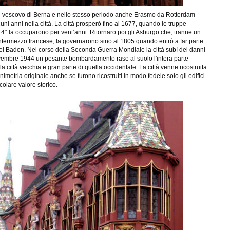
il vescovo di Berna e nello stesso periodo anche Erasmo da Rotterdam
uni anni nella città. La città prosperò fino al 1677, quando le truppe
 14° la occuparono per vent’anni. Ritornaro poi gli Asburgo che, tranne un
ntermezzo francese, la governarono sino al 1805 quando entrò a far parte
el Baden. Nel corso della Seconda Guerra Mondiale la città subì dei danni
novembre 1944 un pesante bombardamento rase al suolo l'intera parte
la città vecchia e gran parte di quella occidentale. La città venne ricostruita
nimetria originale anche se furono ricostruiti in modo fedele solo gli edifici
icolare valore storico.