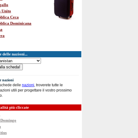
gallo
 Unito
blica Ceca
blica Dominicana
na
era
 delle nazioni...
le nazioni
 schede delle
nazioni
, troverete tutte le
azioni utili per progettare il vostro prossimo
o.
alità più cliccate
o
 Domingo
a
tius