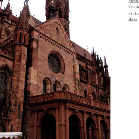
Messi
Thail
Sri L
Ibiza