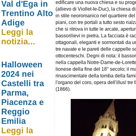
Val d'Ega in
edificare una nuova chiesa e su proget
(allievo di Viollet-le-Duc), la chiesa d
Trentino Alto
in stile neoromanico nel quartiere del 
Adige
piani, con tre portali a tutto sesto ri
che si ritrova in tutte le arcate, apertu
Leggi la
bassorilievi in pietra. La facciata è 
notizia...
ottagonali, eleganti e sormontati da un
tre navate e le pareti delle cappelle 
ottocenteschi. Degni di nota: il basso
nella cappella Notre-Dame-de-Lorette,
Halloween
lionese della fine del 18° secolo; il 
2024 nei
rinascimentale della tomba della fa
Castelli tra
l'organo del coro, opera dell'illus! tre
(1866).
Parma,
Piacenza e
Reggio
Emilia
Leggi la