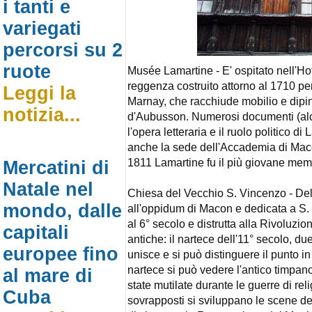
i tanti e
variegati
percorsi su 2
ruote
Musée Lamartine - E' ospitato nell'Ho
reggenza costruito attorno al 1710 p
Leggi la
Marnay, che racchiude mobilio e dipin
notizia...
d'Aubusson. Numerosi documenti (alcu
l'opera letteraria e il ruolo politico d
anche la sede dell'Accademia di Maco
1811 Lamartine fu il più giovane mem
Mercatini di
Natale nel
Chiesa del Vecchio S. Vincenzo - Dell
mondo, dalle
all'oppidum di Macon e dedicata a S.
al 6° secolo e distrutta alla Rivoluzi
capitali
antiche: il nartece dell'11° secolo, due
europee fino
unisce e si può distinguere il punto in
nartece si può vedere l'antico timpano
al mare di
state mutilate durante le guerre di rel
Cuba
sovrapposti si sviluppano le scene de