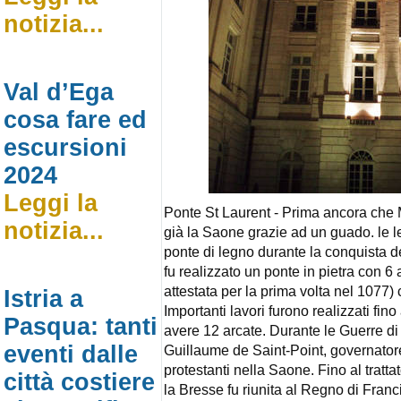
notizia...
Val d’Ega
cosa fare ed
escursioni
2024
Leggi la
Ponte St Laurent - Prima ancora che 
notizia...
già la Saone grazie ad un guado. le 
ponte di legno durante la conquista de
fu realizzato un ponte in pietra con 6 
attestata per la prima volta nel 1077) c
Istria a
Importanti lavori furono realizzati fino
Pasqua: tanti
avere 12 arcate. Durante le Guerre di
eventi dalle
Guillaume de Saint-Point, governatore 
protestanti nella Saone. Fino al tratta
città costiere
la Bresse fu riunita al Regno di Franc