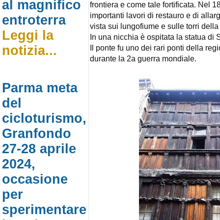
al magnifico
frontiera e come tale fortificata. Nel 
importanti lavori di restauro e di alla
entroterra
vista sui lungofiume e sulle torri del
Leggi la
In una nicchia è ospitata la statua di S!
notizia...
Il ponte fu uno dei rari ponti della reg
durante la 2a guerra mondiale.
Parma meta
del
cicloturismo,
Granfondo
27-28 aprile
2024,
occasione
per
sperimentare