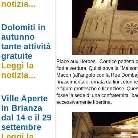
notizia...
Dolomiti in
autunno
tante attività
gratuite
Place aux Herbes - Cornice perfetta pe
Leggi la
fiori e verdura. Qui si trova la "Maiso
notizia...
Macon (all'angolo con la Rue Dombay):
rinascimentale, ornata da fini colonnet
e figure grottesche e licenziose. Que
fosse la sede di una confraternita "b
Ville Aperte
eccessivamente libertina.
in Brianza
dal 14 e il 29
settembre
Leggi la