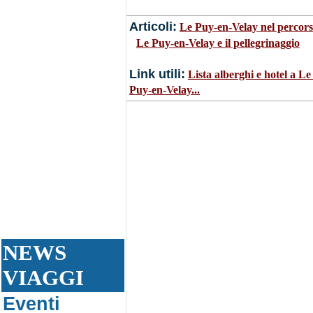
Articoli:
Le Puy-en-Velay nel percors
•
Le Puy-en-Velay e il pellegrinaggio
Link utili:
Lista alberghi e hotel a Le
Puy-en-Velay...
NEWS
VIAGGI
Eventi