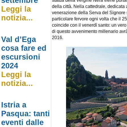
settembre
statua della Vergine Nera viene porta
della città. Nella cattedrale, dedicata
Leggi la
venerazione della Serva del Signore s
notizia...
particolare fervore ogni volta che il 
coincide con il venerdì santo: un ver
di questo avvenimento millenario avrà
2016.
Val d’Ega
cosa fare ed
escursioni
2024
Leggi la
notizia...
Istria a
Pasqua: tanti
eventi dalle