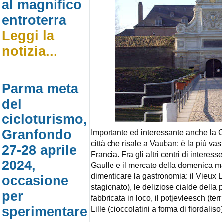
al magnifico
entroterra
Leggi la
notizia...
Parma meta
del
cicloturismo,
Granfondo
Importante ed interessante anche la Ci
città che risale a Vauban: è la più va
27-28 aprile
Francia. Fra gli altri centri di interes
2024,
Gaulle e il mercato della domenica
dimenticare la gastronomia: il Vieux 
occasione
stagionato), le deliziose cialde della p
per
fabbricata in loco, il potjevleesch (terr
sperimentare
Lille (cioccolatini a forma di fiordaliso)