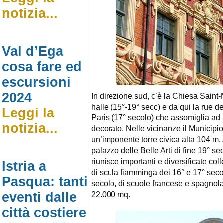
notizia...
Val d’Ega
cosa fare ed
escursioni
2024
In direzione sud, c’è la Chiesa Saint
halle (15°-19° secc) e da qui la rue d
Leggi la
Paris (17° secolo) che assomiglia ad 
notizia...
decorato. Nelle vicinanze il Municipi
un’imponente torre civica alta 104 m. 
palazzo delle Belle Arti di fine 19° s
riunisce importanti e diversificate col
Istria a
di scula fiamminga dei 16° e 17° seco
Pasqua: tanti
secolo, di scuole francese e spagnola
eventi dalle
22.000 mq.
città costiere