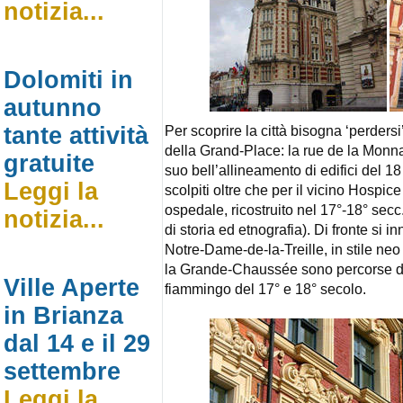
notizia...
Dolomiti in
autunno
tante attività
Per scoprire la città bisogna ‘perdersi
della Grand-Place: la rue de la Monna
gratuite
suo bell’allineamento di edifici del
Leggi la
scolpiti oltre che per il vicino Hospi
ospedale, ricostruito nel 17°-18° sec
notizia...
di storia ed etnografia). Di fronte si 
Notre-Dame-de-la-Treille, in stile ne
la Grande-Chaussée sono percorse da 
Ville Aperte
fiammingo del 17° e 18° secolo.
in Brianza
dal 14 e il 29
settembre
Leggi la