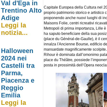
Val d'Ega in
Capitale Europea della Cultura nel 200
Trentino Alto
proprio patrimonio storico e artistico
Adige
proponendo anche nuovi luoghi di inc
Maisons Folie, centri ricreativi ricavati
Leggi la
Metropoli di prima importanza, Lille è
notizia...
ha saputo beneficiare della sua posi
(place du Général-de-Gaulle), è il cent
innalza l'Ancienne Bourse, edificio d
mansardate magnificamente scolpite. 
Halloween
Rihour è dominata dall’omonimo palazz
2024 nei
place du Théâtre, possiede l’imponent
Castelli tra
posta in prossimità dell’Opera neocla
Parma,
Piacenza e
Reggio
Emilia
Leggi la