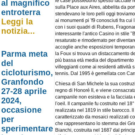
le case possiedono spesso facciate re
al magnifico
sulla Place aux Aires, abbelita da port
entroterra
stendevano le loro pelli oggi troviamo 
Leggi la
ai monumenti pi 'f9 conosciuti fra cu
con i suoi quadri di Rubens, Fragonar
notizia...
interessante l'antico Casino in stile
resaturato e rimodernato per diventar
accoglie anche esposizioni temporanee
Parma meta
la Foux si trouva un distaccamento del
più bassa età media del dipartimento 
del
villeggianti come ai residenti attività 
cicloturismo,
tennis. Dal 1995 è gemellata con Car
Granfondo
Chiesa di San Michele la sua costruzi
27-28 aprile
regno di Honoré II, e viene consacrata n
campanile non esisteva e la facciata
2024,
l'oeil. Il campanile fu costruito nel 18
occasione
realizzata nel 1819 in stile barocco. 
caratterizzato da mosaici realizzati co
per
che rappresentano lo stemma dei Grim
sperimentare
Bianchi, costruita nel 1687 dal princi