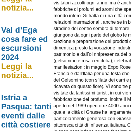
visitatori accolti ogni anno, ma è anc
notizia...
fabbriche di profumi ed aromi che sp
mondo intero. Si tratta di una città co
relazioni internazionali, anche se in b
Val d’Ega
stradine del centro sembra di tornare
giungono da ogni parte del globo le 
cosa fare ed
crezione e preparazione dei prodotti 
escursioni
dimentica presto la vocazione industri
patrimonio e dall'o! nnipresenza del p
2024
(gelsomino e rosa centifolia), celebra
Leggi la
manifestazioni: in maggio Expo Rose 
Francia e dall'Italia per una festa che
notizia...
del Gelsomino (con sfilata dei carri e
ricavata da questo fiore). Vi sono tre
visitate da tantissimi turisti, in cui vi
Istria a
fabbricazione del profumo. Inoltre il
Pasqua: tanti
aperto nel 1989 ripercorre 4000 anni d
quale la città di Grasse ha largamente 
eventi dalle
particolarmente generosa con Grasse,
città costiere
pittoresca città di influenza italiana.