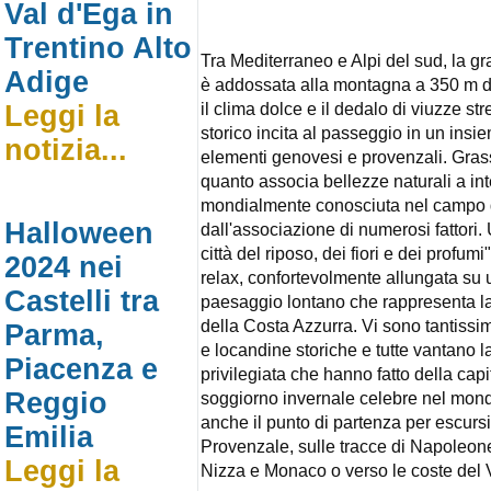
Val d'Ega in
Trentino Alto
Tra Mediterraneo e Alpi del sud, la g
Adige
è addossata alla montagna a 350 m di 
il clima dolce e il dedalo di viuzze str
Leggi la
storico incita al passeggio in un insi
notizia...
elementi genovesi e provenzali. Grasse
quanto associa bellezze naturali a in
mondialmente conosciuta nel campo d
Halloween
dall'associazione di numerosi fattori.
città del riposo, dei fiori e dei profum
2024 nei
relax, confortevolmente allungata su
Castelli tra
paesaggio lontano che rappresenta la c
della Costa Azzurra. Vi sono tantissim
Parma,
e locandine storiche e tutte vantano l
Piacenza e
privilegiata che hanno fatto della capi
Reggio
soggiorno invernale celebre nel mondo
anche il punto di partenza per escursi
Emilia
Provenzale, sulle tracce di Napoleone
Leggi la
Nizza e Monaco o verso le coste del V