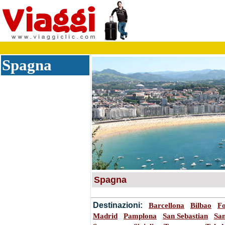
Spagna
Spagna
Destinazioni:
Barcellona
Bilbao
F
Madrid
Pamplona
San Sebastian
Sa