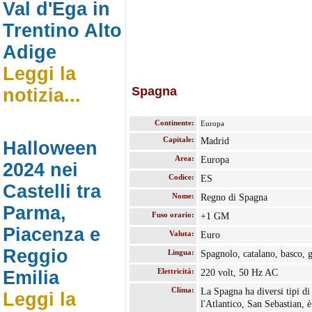
Val d'Ega in
Trentino Alto
Adige
Leggi la
Spagna
notizia...
Continente:
Europa
Capitale:
Madrid
Halloween
Area:
Europa
2024 nei
Codice:
ES
Castelli tra
Nome:
Regno di Spagna
Parma,
Fuso orario:
+1 GM
Piacenza e
Valuta:
Euro
Reggio
Lingua:
Spagnolo, catalano, basco, 
Elettricità:
Emilia
220 volt, 50 Hz AC
Clima:
La Spagna ha diversi tipi d
Leggi la
l'Atlantico, San Sebastian, 