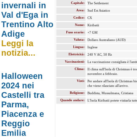
Capitale:
invernali in
The Settlement
Area:
Sud Est Asiatico
Val d'Ega in
Codice:
CX
Trentino Alto
Nome:
Kiribatii
Adige
Fuso orario:
+7 GM
Valuta:
Dollaro Australiano (AUD)
Leggi la
Lingua:
Inglese
notizia...
Elettricità:
240 V AC, 50 Hz
Vaccinazioni:
La vaccinazione consigliata è l'antit
Clima:
Il clima sull'Isola di Christmas è tr
Halloween
novembre a febbraio.
Visti:
Per andare all'Isola di Christmas b
2024 nei
che viene rilasciato all'arrivo.
Castelli tra
Religione:
Buddista, Mussulmana, Cristiana
Quando andare:
L'Isola Kiribatii potete visitarla tu
Parma,
Piacenza e
Reggio
Emilia