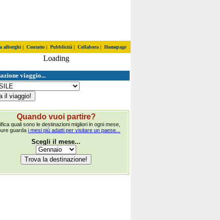
a alberghi
|
Contatto
|
Pubblicità
|
Collabora
|
Homepage
Loading
azione viaggio...
Quando vuoi partire?
ifica quali sono le destinazioni migliori in ogni mese,
pure guarda
i mesi più adatti per visitare un paese...
Scegli il mese...