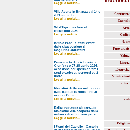
Indonesia
Leggi la notizia...
Ville Aperte in Brianza dal 14 e
Continente
il 29 settembre
Leggi la notizia...
Capitale
Val d’Ega cosa fare ed
Area
escursioni 2024
Leggi la notizia...
Codice
Nome
Istria a Pasqua: tanti eventi
dalle città costiere al
Fuso orario
magnifico entroterra
Leggi la notizia...
Valuta
Parma meta del cicloturismo,
Lingua
Granfondo 27-28 aprile 2024,
occasione per sperimentare i
Elettricità
tanti e variegati percorsi su 2
ruote
Vaccinazioni
Leggi la notizia...
Clima
Mercatini di Natale nel mondo,
dalle capitali europee fino al
mare di Cuba
Leggi la notizia...
Visti
Dalla montagna al mare... in
bicicletta! Alla scoperta della
natura e di scorci inaspettati
Leggi la notizia...
Religione
I Frutti del Castello - Castello