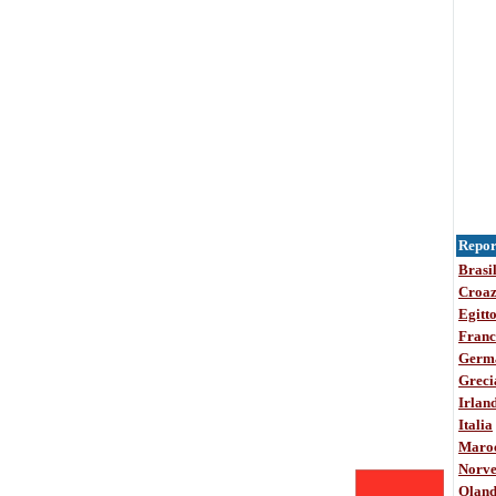
Report
Brasi
Croaz
Egitt
Franc
Germ
Greci
Irlan
Italia
Maro
Norve
Olan