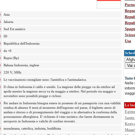
Porto
Regno
:
Asia
Repub
:
Jakarta
Repub
Spag
:
Sud Est asiatico
Svizz
:
ID
Usa
:
Repubblica dell'Indonesia
:
da +6
Schede
:
Rupia (Rp)
:
Bahasa Indonesia, inglese
:
220 V, 50Hz
Tutte 
:
Le vaccinazioni consigliate sono: l'antitifica e l'antimalarica.
Nelle
:
Il clima in Indonesia è caldo e umido. La stagione delle piogge va da ottobre ad
inform
aprile mentre la stagione secca va da maggio a ottobre. Nel periodo tra maggio e
viaggi
novembre sono possibili piogge e cicloni.
:
Per andare in Indonesia bisogna essere in possesso di un passaporto con una validità
Le loc
residua di almeno 6 mesi al momento dell'ingresso nel paese, il biglietto aereo di
Egitt
andata e ritorno o di proseguimento del viaggio o in alternativa la conferma della
prenotazione alberghiera. E' richiesto il visto turistico che farete direttamente in
Santo
aeroporto in Indonesia o valichi di confine terrestri.
Keny
:
musulmana, cattolica, induista, buddhista
Mauri