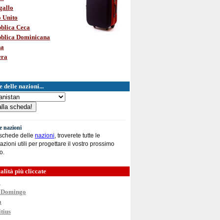
gallo
 Unito
blica Ceca
blica Dominicana
na
era
 delle nazioni...
le nazioni
 schede delle
nazioni
, troverete tutte le
azioni utili per progettare il vostro prossimo
o.
alità più cliccate
o
 Domingo
a
tius