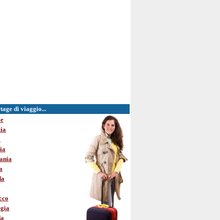
age di viaggio...
le
ia
o
ia
ania
a
da
cco
gia
da