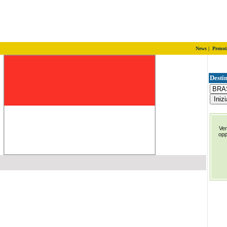
News
|
Prenot
Destin
Ver
op