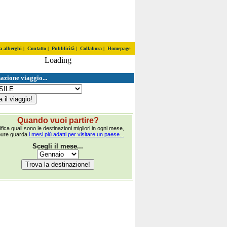
a alberghi
|
Contatto
|
Pubblicità
|
Collabora
|
Homepage
Loading
azione viaggio...
Quando vuoi partire?
ifica quali sono le destinazioni migliori in ogni mese,
pure guarda
i mesi più adatti per visitare un paese...
Scegli il mese...