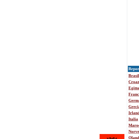
Report
Brasi
Croaz
Egitt
Franc
Germ
Greci
Irlan
Italia
Maro
Norve
Olan