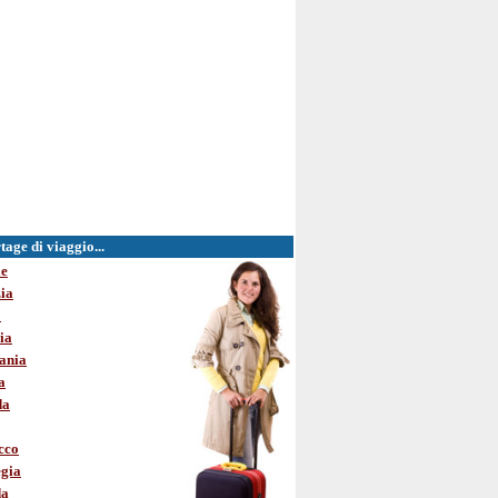
age di viaggio...
le
ia
o
ia
ania
a
da
cco
gia
da