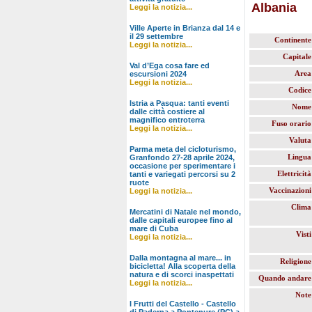
Albania
Leggi la notizia...
Ville Aperte in Brianza dal 14 e
il 29 settembre
Continente
Leggi la notizia...
Capitale
Val d’Ega cosa fare ed
Area
escursioni 2024
Leggi la notizia...
Codice
Istria a Pasqua: tanti eventi
Nome
dalle città costiere al
magnifico entroterra
Fuso orario
Leggi la notizia...
Valuta
Parma meta del cicloturismo,
Lingua
Granfondo 27-28 aprile 2024,
occasione per sperimentare i
Elettricità
tanti e variegati percorsi su 2
ruote
Vaccinazioni
Leggi la notizia...
Clima
Mercatini di Natale nel mondo,
dalle capitali europee fino al
mare di Cuba
Visti
Leggi la notizia...
Dalla montagna al mare... in
Religione
bicicletta! Alla scoperta della
natura e di scorci inaspettati
Quando andare
Leggi la notizia...
Note
I Frutti del Castello - Castello