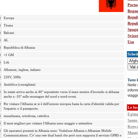
Porto
Regno
Repub
:
Europa
Repub
:
Tirana
Spag
:
Balcani
Svizz
:
AL
Usa
:
Repubblica di Albania
Schede
:
+1 GM
:
Lek
:
Albanese, inglese, italiano
:
220V, 50Hz
Tutte 
:
Antitifica (consigliata)
Nelle
inform
:
In estate arriva anche ai 40° soprattutto verso il mare mentre d'invendo si abbassa
viaggi
anche a -10° sulle montagne del nord e nord-ovest.
:
Per visitare l'Albania se si è dell'unione europea basta la carta d'identità valida per
Le loc
l'espatrio o il passaporto.
Egitt
:
musulmana, ortodossa, cattolica
Santo
:
Il mesi migliori per visitare l'Albania sono maggio e settembre.
Keny
:
Gli operatori presenti in Albania sono: Vodafone Albania e Albanian Mobile
Mauri
Communications. C'e' una rete dual band che però non supporta il servizio GPRS e