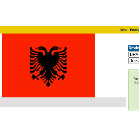
News
|
Prenot
Destin
Ver
op