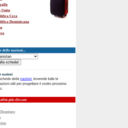
gallo
 Unito
blica Ceca
blica Dominicana
na
era
 delle nazioni...
le nazioni
 schede delle
nazioni
, troverete tutte le
azioni utili per progettare il vostro prossimo
o.
alità più cliccate
o
 Domingo
a
tius